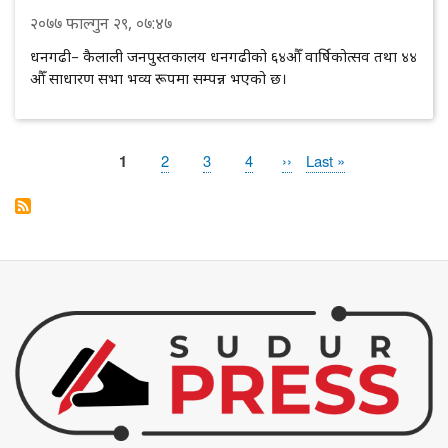
२०७७
फाल्गुन
२९
, ०७:४७
धनगढी– कैलाली जनपुस्तकालय धनगढीको ६४औँ वार्षिकोत्सव तथा ४४
औँ साधारण सभा भव्य रूपमा सम्पन्न भएको छ।
Page
1
Page
2
Page
3
Page
4
Next
››
Last
Last »
Pagination
page
page