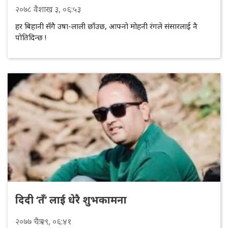
२०७८
वैशाख
३
, ०६:५३
हर बिहानी सँगै उषा-लाली छाँउछ, आफ्नो मोहनी रंगले संसारलाई नै
पोतिदिन्छ !
दिदी ‘तँ’ लाई धेरै शुभकामना
२०७७
चैत्र
२९
, ०६:४१