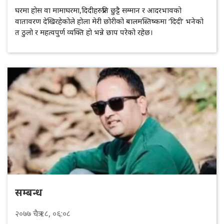
घरमा होस वा मामाघरमा,दिदीहरुप्रति छुट्टै सम्मान र आदरभावको
वातावरण देखिरहेकोले होला मेरी छोरीको बालमस्तिष्कमा ‘दिदी’ भनेको
त ठुलो र महत्वपुर्ण व्यक्ति हो भन्ने छाप परेको रहेछ।
सम्बन्ध
२०७७
चैत्र
१८
, ०६:०८